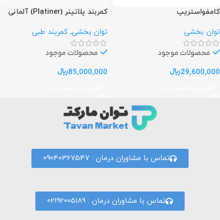
کامفواستریپ
کمربند پلاتینر (Platiner) آلمانی
توان بخشی
توان بخشی
,
کمربند طبی
محصولات موجود
محصولات موجود
29,600,000
﷼
85,000,000
﷼
افزودن به سبد خرید
افزودن به سبد خرید
تماس با مشاوران درمان : 09040367547
تماس با مشاوران درمان : 02192005189