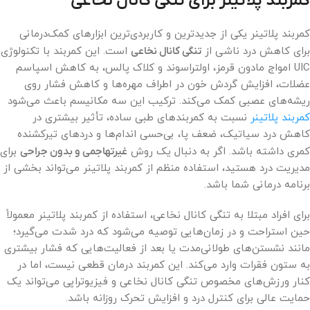
کمربند پلاتینر برای تنگی کانال نخاعی
کمربند پلاتینر یکی از جدیدترین و کاربردی‌ترین ابزارهای کمک‌درمانی
برای کاهش درد ناشی از
تنگی کانال نخاعی
است. این کمربند با تکنولوژی
UIC امواج مادون قرمز، اولتراسوند و کلاک پالس، به کاهش اسپاسم
عضلات، افزایش گردش خون در اطراف مهره‌ها و کاهش فشار روی
ریشه‌های عصبی کمک می‌کند. ترکیب این سه مکانیسم باعث می‌شود
کمربند پلاتینر
نسبت به کمربندهای طبی ساده، تأثیر بیشتری در
کاهش درد سیاتیک، ضعف پا، بی‌حسی اندام‌ها و دردهای تیرکشنده
کمری داشته باشد. اگر به دنبال یک روش
غیرتهاجمی و بدون جراحی
برای
مدیریت درد هستید، استفاده منظم از کمربند پلاتینر می‌تواند بخشی از
برنامه درمانی شما باشد.
برای افراد مبتلا به تنگی کانال نخاعی، استفاده از کمربند پلاتینر معمولاً
حین استراحت و در زمان‌هایی توصیه می‌شود که درد شدت می‌گیرد؛
مانند نشستن‌های طولانی‌مدت یا بعد از فعالیت‌هایی که فشار بیشتری
به ستون فقرات وارد می‌کند. این کمربند درمان قطعی نیست، اما در
کنار ورزش‌های مخصوص تنگی کانال نخاعی و فیزیوتراپی می‌تواند یک
حمایت عالی برای کنترل درد و افزایش تحرک روزانه باشد.