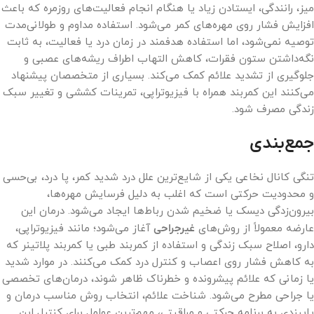
میز، رانندگی، ایستادن زیاد یا هنگام انجام فعالیت‌های روزمره که باعث
افزایش فشار روی مهره‌های کمر می‌شود. استفاده مداوم و طولانی‌مدت
توصیه نمی‌شود، اما استفاده هدفمند در زمان درد یا فعالیت، به ثابت
نگه‌داشتن ستون فقرات، کاهش التهاب اطراف ریشه‌های عصبی و
جلوگیری از تشدید علائم کمک می‌کند. بسیاری از متخصصان پیشنهاد
می‌کنند این کمربند همراه با فیزیوتراپی، تمرینات کششی و تغییر سبک
زندگی مصرف شود.
جمع‌بندی
تنگی کانال نخاعی یکی از شایع‌ترین علل درد شدید کمر، پا درد، بی‌حسی
و محدودیت حرکتی است که اغلب به دلیل فرسایش مهره‌ها،
بیرون‌زدگی دیسک یا ضخیم شدن رباط‌ها ایجاد می‌شود. درمان این
عارضه معمولاً از روش‌های
غیرجراحی
آغاز می‌شود؛ مانند فیزیوتراپی،
دارو، اصلاح سبک زندگی و استفاده از کمربند طبی یا کمربند پلاتینر که
به کاهش فشار روی اعصاب و کنترل درد کمک می‌کنند. در موارد شدید
یا زمانی که علائم پیشرونده و خطرناک ظاهر شوند، درمان‌های تخصصی
یا جراحی مطرح می‌شود. شناخت علائم، انتخاب روش مناسب درمان و
پایبندی به برنامه حرکتی و مراقبتی، مهم‌ترین عوامل برای کنترل این