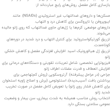
بازسازی کامل مفصل. روش‌های رایج عبارت‌اند از:
مسکن‌ها و داروهای ضدالتهاب غیر استروئیدی (NSAIDs): مانند
ایبوپروفن یا ناپروکسن برای کاهش درد و التهاب.
داروهای موضعی: کرم‌ها یا ژل‌های حاوی ضدالتهاب که روی زانو مالیده
می‌شوند.
تزریق کورتیکواستروئید: برای کنترل التهاب و درد شدید در دوره‌های
کوتاه‌مدت.
تزریق ژل هیالورونیک اسید: افزایش لغزندگی مفصل و کاهش خشکی
زانو.
فیزیوتراپی تخصصی: شامل تمرینات تقویتی و دستگاه‌های درمانی برای
افزایش انعطاف و قدرت عضلات اطراف زانو.
جراحی (در مراحل پیشرفته): آرتروسکوپی (روش کم‌تهاجمی برای
برداشتن بافت آسیب‌دیده)، استئوتومی (برش و اصلاح زاویه استخوان
برای کاهش فشار روی زانو) یا تعویض کامل مفصل در صورت تخریب
شدید زانو.
انتخاب روش مناسب همیشه به شدت بیماری، سن بیمار و وضعیت
عمومی سلامتی بستگی دارد.