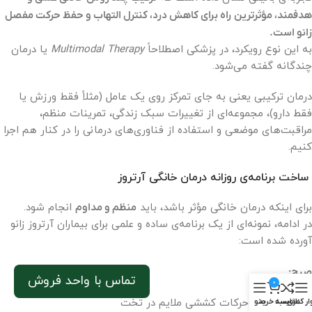
هدفمند، مؤثرترین راه برای کاهش درد، کنترل التهاب و حفظ حرکت مفصل
زانو است.
به این نوع رویکرد، در پزشکی اصطلاحاً
Multimodal Therapy
یا درمان
چندگانه گفته می‌شود.
درمان ترکیبی یعنی به جای تمرکز روی یک عامل (مثلاً فقط ورزش یا
فقط دارو)، مجموعه‌ای از تغییرات سبک زندگی، تمرینات منظم،
مراقبت‌های موضعی و استفاده از فناوری‌های درمانی را در کنار هم اجرا
کنیم.
ساخت برنامه‌ی روزانه درمان خانگی آرتروز
برای اینکه درمان خانگی مؤثر باشد، باید
منظم و مداوم
انجام شود.
در ادامه، نمونه‌ای از یک برنامه‌ی ساده و علمی برای بیماران آرتروز زانو
آورده شده است:
صبح:
تماس با واحد فروش
0
۵ تا ۱۰ دقیقه حرکات کششی ملایم در تخت
ار کناری
مقایسه
سبد خرید
منو