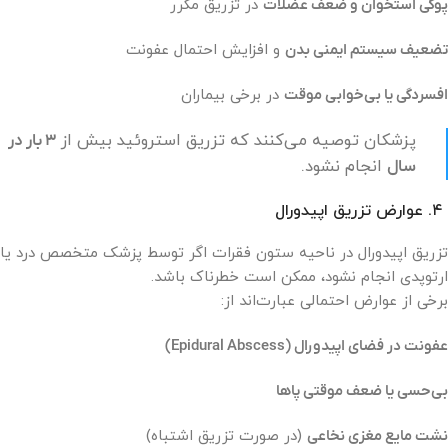
پوکی استخوان و ضعف عضلات
در تزریق مکرر
تضعیف سیستم ایمنی بدن
و افزایش احتمال عفونت
افسردگی یا بی‌خوابی موقت
در برخی بیماران
پزشکان توصیه می‌کنند که تزریق استروئید بیش از
۳ بار در
انجام نشود.
سال
۴. عوارض تزریق اپیدورال
تزریق اپیدورال در ناحیه ستون فقرات اگر توسط پزشک متخصص درد یا
ارتوپدی انجام نشود، ممکن است خطرناک باشد.
برخی از عوارض احتمالی عبارت‌اند از:
عفونت در فضای اپیدورال (Epidural Abscess)
بی‌حسی یا ضعف موقتی پاها
نشت مایع مغزی نخاعی
(در صورت تزریق اشتباه)