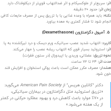
اثر:
سریع‌تر از ملوکسیکام و اثر ضدالتهاب قوی‌تر از دیکلوفناک دارد.
زمان اثر:
حدود ۲۰ دقیقه.
نکته:
باید همراه با وعده غذایی یا با تزریق پس از مصرف مایعات کافی
انجام شود تا فشار کمتری به معده بیاورد.
۵. آمپول دگزامتازون (Dexamethasone)
کاربرد:
التهاب شدید عصب سیاتیک، ورم دیسک و درد تیرکشنده به پا.
اثر:
استروئید بسیار قوی که التهاب ریشه عصب را مهار می‌کند.
نحوه تزریق:
عضلانی، وریدی یا اپیدورال (در ستون فقرات).
مدت اثر:
۲۴ تا ۷۲ ساعت.
هشدار:
مصرف مکرر ممکن است باعث پوکی استخوان و افزایش قند
خون شود.
دکتر “کاتلین هریس” از
American Pain Society
می‌گوید:
«تزریق استروئید مثل دگزامتازون در بیماران سیاتیکی،
در ۷۰٪ موارد باعث کاهش درد و بهبود عملکرد حرکتی در کمتر
از یک هفته می‌شود.»