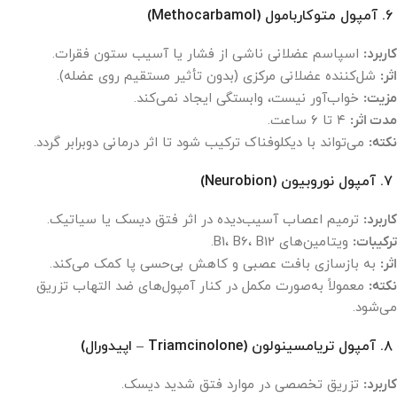
۶. آمپول متوکاربامول (Methocarbamol)
کاربرد:
اسپاسم عضلانی ناشی از فشار یا آسیب ستون فقرات.
اثر:
شل‌کننده عضلانی مرکزی (بدون تأثیر مستقیم روی عضله).
مزیت:
خواب‌آور نیست، وابستگی ایجاد نمی‌کند.
مدت اثر:
۴ تا ۶ ساعت.
نکته:
می‌تواند با دیکلوفناک ترکیب شود تا اثر درمانی دوبرابر گردد.
۷. آمپول نوروبیون (Neurobion)
کاربرد:
ترمیم اعصاب آسیب‌دیده در اثر فتق دیسک یا سیاتیک.
ترکیبات:
ویتامین‌های B1، B6، B12.
اثر:
به بازسازی بافت عصبی و کاهش بی‌حسی پا کمک می‌کند.
نکته:
معمولاً به‌صورت مکمل در کنار آمپول‌های ضد التهاب تزریق
می‌شود.
۸. آمپول تریامسینولون (Triamcinolone – اپیدورال)
کاربرد:
تزریق تخصصی در موارد فتق شدید دیسک.