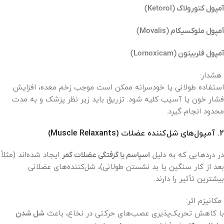
آمپول کتورولاک (Ketorol)
آمپول ملوکسیکام (Movalis)
آمپول فلربیتون (Lornoxicam)
هشدار:
استفاده طولانی یا خودسرانه ممکن است موجب زخم معده، افزایش
فشار خون یا آسیب کلیه شود. تزریق باید زیر نظر پزشک و به مدت
محدود انجام گیرد.
2. آمپول‌های شل‌کننده عضلات (Muscle Relaxants)
در دردهایی که به دلیل
اسپاسم یا گرفتگی عضلات کمر
ایجاد شده‌اند (مثلاً
بعد از کار سنگین یا بد نشستن طولانی)، شل‌کننده‌های عضلانی
بیشترین تأثیر را دارند.
مکانیزم اثر:
با کاهش تحریک‌پذیری عصب‌های حرکتی در نخاع، باعث
شل شدن