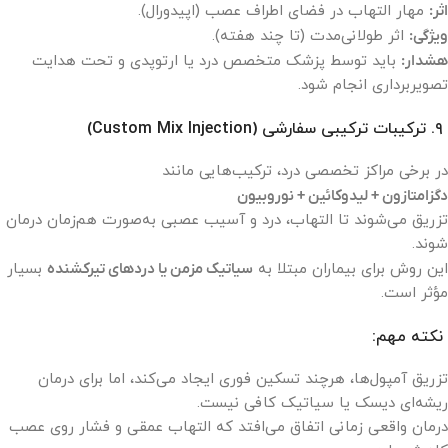
اثر:
مهار التهاب در فضای اطراف عصب (اپیدورال).
ویژگی:
اثر طولانی‌مدت (تا چند هفته).
هشدار:
باید توسط پزشک متخصص درد یا ارتوپدی و تحت هدایت
تصویربرداری انجام شود.
۹. ترکیبات ترکیبی سفارشی (Custom Mix Injection)
در برخی مراکز تخصصی درد، ترکیب‌هایی مانند
دگزامتازون + لیدوکائین + نوروبیون
تزریق می‌شوند تا التهاب، درد و آسیب عصبی به‌صورت هم‌زمان درمان
شوند.
این روش برای بیماران مبتلا به
سیاتیک مزمن یا دردهای تیرکشنده
بسیار
مؤثر است.
نکته مهم:
تزریق آمپول‌ها، هرچند تسکین فوری ایجاد می‌کند، اما برای درمان
ریشه‌ای دیسک یا سیاتیک کافی نیست.
درمان واقعی زمانی اتفاق می‌افتد که التهاب عمقی و فشار روی عصب