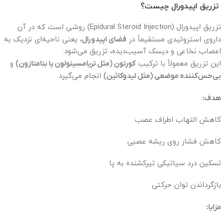
تزریق اپیدورال چیست؟
تزریق اپیدورال (Epidural Steroid Injection) روشی است که در آن
داروی استروئیدی مستقیماً در
فضای اپیدورال
، یعنی ناحیه‌ای نزدیک به
اعصاب نخاعی و دیسک آسیب‌دیده، تزریق می‌شود.
این تزریق معمولاً با ترکیب
کورتون (مثل تریامسینولون یا بتامتازون)
و
بی‌حس‌کننده موضعی (مثل لیدوکائین)
انجام می‌گیرد.
هدف:
کاهش التهاب اطراف عصب
کاهش فشار روی ریشه عصبی
تسکین درد سیاتیکی تیرکشنده به پا
بازگرداندن توان حرکتی
مزایا: