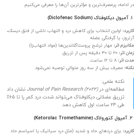
در ادامه، پرمصرف‌ترین و مؤثرترین آن‌ها را معرفی می‌کنیم
۱. آمپول دیکلوفناک (Diclofenac Sodium)
کاربرد:
اولین انتخاب برای کاهش درد و التهاب ناشی از فتق دیسک،
آرتروز، یا گرفتگی عضله.
مکانیزم اثر:
مهار ترشح پروستاگلاندین‌ها (مواد التهاب‌زا).
زمان اثر:
۲۰ تا ۳۰ دقیقه پس از تزریق.
مدت اثر:
۸ تا ۱۲ ساعت.
نکته:
مصرف بیش از سه روز متوالی توصیه نمی‌شود.
نکته علمی:
مطالعه‌ای در
Journal of Pain Research (2022)
نشان داد
تزریق عضلانی دیکلوفناک می‌تواند شدت درد کمر را تا ۶۵٪
طی ۲۴ ساعت اول کاهش دهد.
۲. آمپول کتورولاک (Ketorolac Tromethamine)
کاربرد:
برای دردهای حاد و شدید (مثل درد سیاتیک یا اسپاسم حاد