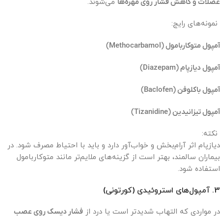
عضلات و کاهش فشار روی مهره‌ها
می‌شوند.
نمونه‌های رایج:
آمپول متوکاربامول (Methocarbamol)
آمپول دیازپام (Diazepam)
آمپول باکلوفن (Baclofen)
آمپول تیزانیدین (Tizanidine)
نکته:
دیازپام اثر آرام‌بخش و خواب‌آور دارد و باید با احتیاط مصرف شود. در
بیماران سالمند، بهتر است از گزینه‌های ملایم‌تر مانند متوکاربامول
استفاده شود.
3. آمپول‌های استروئیدی (کورتونی)
در مواردی که التهاب شدیدتر است یا درد از
فشار دیسک روی عصب