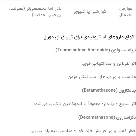
عوارض
نادر اما تخصصی‌تر (عفونت،
گوارشی یا کلیوی
احتمالی
بی‌حسی موقت)
انواع داروهای استروئیدی برای تزریق اپیدورال
تریامسینولون (Triamcinolone Acetonide)
اثر طولانی و ضدالتهاب قوی.
مناسب برای دردهای سیاتیکی مزمن.
بتامتازون (Betamethasone)
اثر سریع و پایدار؛ معمولاً با لیدوکائین ترکیب می‌شود.
دگزامتازون (Dexamethasone)
خطر کمتر برای افزایش قند خون؛ مناسب بیماران دیابتی.