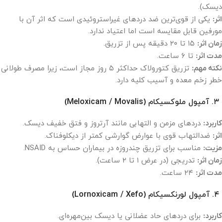
دیسک).
اثر:
یکی از قوی‌ترین ضد دردهای غیراستروئیدی است که اثر آن با
مورفین قابل مقایسه است اما اعتیاد ندارد.
زمان اثر:
۱۵ تا ۲۰ دقیقه پس از تزریق.
مدت اثر:
تا ۶ ساعت.
نکته مهم:
تزریق کتورولاک حداکثر ۵ روز مجاز است، زیرا مصرف طولانی
خطر زخم معده و آسیب کلیه دارد.
۳. آمپول ملوکسیکام (Meloxicam / Movalis)
کاربرد:
دردهای مزمن و التهابی مانند آرتروز و فتق خفیف دیسک.
اثر:
ضدالتهاب قوی با عوارض گوارشی کمتر از دیکلوفناک.
مزیت:
مناسب برای تزریق چندروزه در بیماران حساس به NSAID.
زمان اثر:
تدریجی (در عرض ۱ تا ۲ ساعت).
مدت اثر:
۲۴ ساعت.
۴. آمپول لورنکسیکام (Lornoxicam / Xefo)
کاربرد:
برای دردهای حاد عضلانی یا دیسک بین‌مهره‌ای.