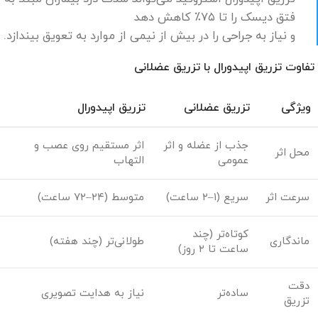
فتق دیسک را تا ۷۵٪ کاهش دهد
و نیاز به جراحی را در بیش از نیمی از موارد به تعویق بیندازد.
تفاوت تزریق اپیدورال با تزریق عضلانی
ویژگی
تزریق عضلانی
تزریق اپیدورال
جذب از عضله و اثر
اثر مستقیم روی عصب و
محل اثر
عمومی
التهاب
سرعت اثر
سریع (۱–۲ ساعت)
متوسط (۲۴–۷۲ ساعت)
کوتاه‌تر (چند
ماندگاری
طولانی‌تر (چند هفته)
ساعت تا ۲ روز)
دقت
ساده‌تر
نیاز به هدایت تصویری
تزریق