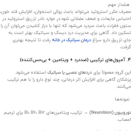
هشدار مهم:
مصرف مکرر استروئید می‌تواند باعث پوکی استخوان، افزایش قند خون،
احتباس مایعات و ضعف عضلانی شود.در موارد نادر تزریق استروئید در
ستون فقرات باعث سردرد می‌شود که تنها با دراز کشیدن می‌توان آن را
تسکین داد. گاهی برای مدیریت درد دیسک و سیاتیک بهتر است به
جای تزریق دارو سراغ
درمان سیاتیک در خانه
رفت تا نتیجه بهتری
گرفت.
4. آمپول‌های ترکیبی (ضددرد + ویتامین + بی‌حس‌کننده)
این گروه معمولاً برای
دردهای عصبی یا سیاتیک
استفاده می‌شود.
پزشکان گاهی برای افزایش اثر درمانی، چند نوع دارو را با هم ترکیب
می‌کنند.
نمونه‌ها:
نوروبیون (Neurobion)
→ ترکیب ویتامین‌های B1، B6، B12 برای ترمیم
اعصاب.