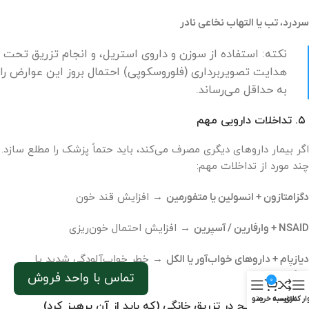
سردرد، تب یا التهاب نخاعی نادر
نکته: استفاده از سوزن و داروی استریل، و انجام تزریق تحت
هدایت تصویربرداری (فلوروسکوپی) احتمال بروز این عوارض را
به حداقل می‌رساند.
۵. تداخلات دارویی مهم
اگر بیمار داروهای دیگری مصرف می‌کند، باید حتماً پزشک را مطلع سازد.
چند مورد از تداخلات مهم:
دگزامتازون + انسولین یا متفورمین
→ افزایش قند خون
NSAID + وارفارین / آسپرین
→ افزایش احتمال خون‌ریزی
دیازپام + داروهای خواب‌آور یا الکل
→ خطر خواب‌آلودگی شدید یا
سرگیجه
تماس با واحد فروش
0
ار کناری
مقایسه
سبد خرید
منو
۶. خطاهای رایج در تزریق خانگی (که باید از آن پرهیز کرد)