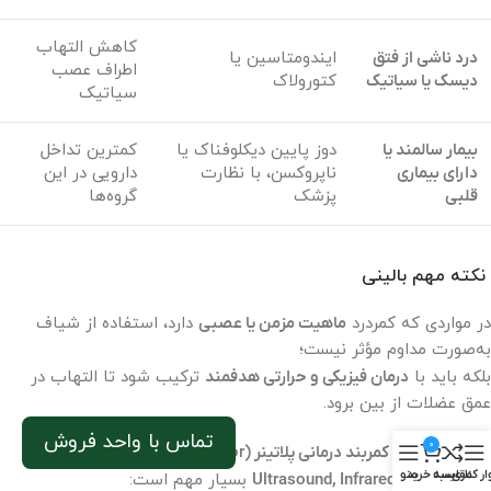
کاهش التهاب
درد ناشی از فتق
ایندومتاسین یا
اطراف عصب
دیسک یا سیاتیک
کتورولاک
سیاتیک
بیمار سالمند یا
دوز پایین دیکلوفناک یا
کمترین تداخل
دارای بیماری
ناپروکسن، با نظارت
دارویی در این
قلبی
پزشک
گروه‌ها
نکته مهم بالینی
در مواردی که کمردرد
ماهیت مزمن یا عصبی
دارد، استفاده از شیاف
به‌صورت مداوم مؤثر نیست؛
بلکه باید با
درمان فیزیکی و حرارتی هدفمند
ترکیب شود تا التهاب در
عمق عضلات از بین برود.
تماس با واحد فروش
0
در اینجا نقش
کمربند درمانی پلاتینر (Platinor)
با فناوری
UIC –
ار کناری
مقایسه
سبد خرید
منو
Ultrasound, Infrared, Clock Pulse
بسیار مهم است: