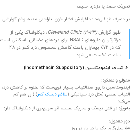
تحریک مقعد یا دل‌درد خفیف
در مصرف طولانی‌مدت: افزایش فشار خون، ناراحتی معده، زخم گوارشی
طبق گزارش
Cleveland Clinic (2023)
، دیکلوفناک یکی از
مؤثرترین داروهای NSAID برای دردهای عضلانی–اسکلتی است
که در ۷۲٪ بیماران باعث کاهش محسوس درد کمر در ۴۸
ساعت نخست می‌شود.
۲. شیاف ایندومتاسین (Indomethacin Suppository)
معرفی و عملکرد:
ایندومتاسین داروی ضدالتهاب بسیار قوی‌ست که علاوه بر کاهش درد،
التهاب عصبی (مثل درد سیاتیکی (
علائم دیسک کمر
) ) رو هم کم
می‌کنه.
به‌ویژه در فتق دیسک و تحریک عصب، اثر سریع‌تری از دیکلوفناک داره.
دوز معمول:
۵۰ میلی‌گرم، یک یا دو بار در روز.