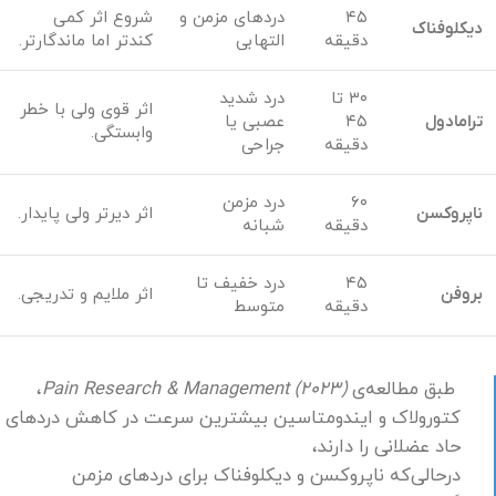
۴۵
دردهای مزمن و
شروع اثر کمی
دیکلوفناک
دقیقه
التهابی
کندتر اما ماندگارتر.
۳۰ تا
درد شدید
اثر قوی ولی با خطر
ترامادول
۴۵
عصبی یا
وابستگی.
دقیقه
جراحی
۶۰
درد مزمن
ناپروکسن
اثر دیرتر ولی پایدار.
دقیقه
شبانه
۴۵
درد خفیف تا
بروفن
اثر ملایم و تدریجی.
دقیقه
متوسط
طبق مطالعه‌ی
Pain Research & Management (2023)
،
کتورولاک و ایندومتاسین بیشترین سرعت در کاهش دردهای
حاد عضلانی را دارند،
درحالی‌که ناپروکسن و دیکلوفناک برای دردهای مزمن