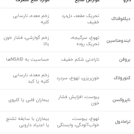
تحریک مقعد، دل‌درد
زخم معده، نارسایی
دیکلوفناک
خفیف
کلیه
تهوع، سرگیجه،
زخم گوارشی، فشار خون
ایندومتاسین
تحریک روده
بالا
بروفن
ناراحتی شکم خفیف
حساسیت به NSAIDها
زخم معده، نارسایی
کتورولاک
خون‌ریزی، تهوع، سردرد
کلیه یا کبد
یبوست، افزایش فشار
ناپروکسن
بیماران قلبی یا کلیوی
خون
تهوع، یبوست،
بیماران با سابقه تشنج
ترامادول
خواب‌آلودگی، وابستگی
یا اعتیاد دارویی