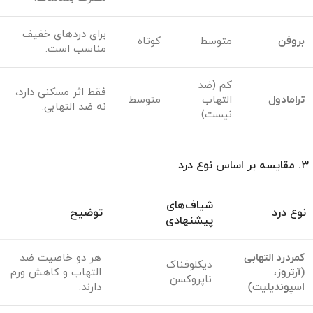
برای دردهای خفیف
بروفن
متوسط
کوتاه
مناسب است.
کم (ضد
فقط اثر مسکنی دارد،
ترامادول
التهاب
متوسط
نه ضد التهابی.
نیست)
۳. مقایسه بر اساس نوع درد
شیاف‌های
نوع درد
توضیح
پیشنهادی
کمردرد التهابی
هر دو خاصیت ضد
دیکلوفناک –
(آرتروز،
التهاب و کاهش ورم
ناپروکسن
اسپوندیلیت)
دارند.