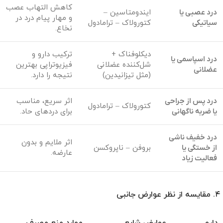
کاهش التهاب عصب
درد عصبی یا
ایندومتاسین –
و مهار پیام درد در
سیاتیکی
کتورولاک – ترامادول
نخاع.
دیکلوفناک +
ترکیب دارو و
درد اسپاسمی یا
شل‌کننده عضلانی
فیزیوتراپی بهترین
عضلانی
(مثل تیزانیدین)
نتیجه را دارد.
درد پس از جراحی
اثر سریع، مناسب
کتورولاک – ترامادول
یا ضربه ناگهانی
برای دردهای حاد.
درد خفیف ناشی
اثر ملایم و بدون
از خستگی یا
بروفن – ناپروکسن
عارضه.
فعالیت زیاد
۴. مقایسه از نظر عوارض جانبی
دارو
عوارض شایع
موارد منع مصرف