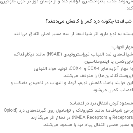
می‌تواند جذب یکنواخت‌تری فراهم کند و از نوسان دوز در خون جلوگیری
کند.
شیاف‌ها چگونه درد کمر را کاهش می‌دهند؟
بسته به نوع دارو، اثر شیاف‌ها از سه مسیر اصلی اتفاق می‌افتد:
مهار التهاب:
شیاف‌های ضد التهاب غیراستروئیدی (NSAID) مانند دیکلوفناک،
ناپروکسن یا ایندومتاسین،
با مهار آنزیم‌های COX-1 و COX-2، تولید مواد التهابی
(پروستاگلاندین‌ها) را متوقف می‌کنند.
این فرایند باعث کاهش تورم، گرما، و التهاب در ناحیه‌ی عضلات و
اعصاب کمری می‌شود.
مسدود کردن انتقال درد در اعصاب:
برخی شیاف‌ها مانند کتورولاک و ترامادول روی گیرنده‌های درد (Opioid
Receptors و NMDA Receptors) در نخاع اثر می‌گذارند
و مسیر عصبی انتقال پیام درد را مسدود می‌کنند.